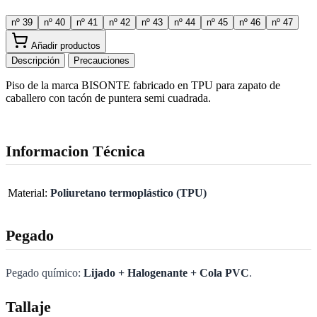
nº 39
nº 40
nº 41
nº 42
nº 43
nº 44
nº 45
nº 46
nº 47
Añadir productos
Descripción
Precauciones
Piso de la marca BISONTE fabricado en TPU para zapato de
caballero con tacón de puntera semi cuadrada.
Informacion Técnica
Material:
Poliuretano termoplástico (TPU)
Pegado
Pegado químico:
Lijado + Halogenante + Cola PVC
.
Tallaje