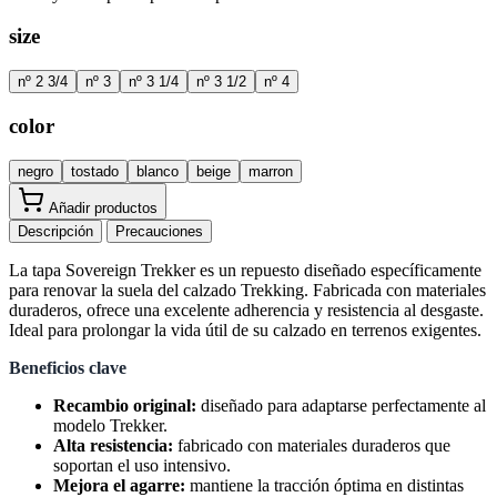
size
nº 2 3/4
nº 3
nº 3 1/4
nº 3 1/2
nº 4
color
negro
tostado
blanco
beige
marron
Añadir productos
Descripción
Precauciones
La tapa Sovereign Trekker es un repuesto diseñado específicamente
para renovar la suela del calzado Trekking. Fabricada con materiales
duraderos, ofrece una excelente adherencia y resistencia al desgaste.
Ideal para prolongar la vida útil de su calzado en terrenos exigentes.
Beneficios clave
Recambio original:
diseñado para adaptarse perfectamente al
modelo Trekker.
Alta resistencia:
fabricado con materiales duraderos que
soportan el uso intensivo.
Mejora el agarre:
mantiene la tracción óptima en distintas