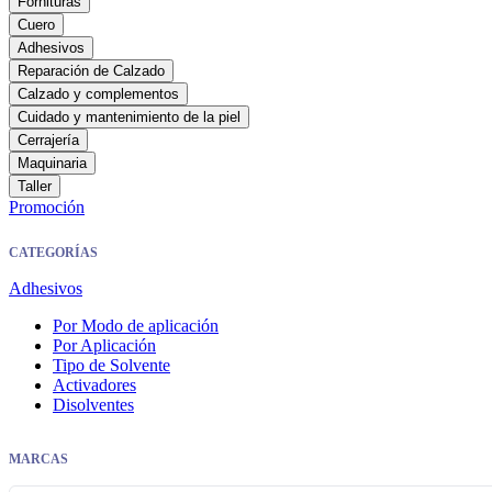
Fornituras
Cuero
Adhesivos
Reparación de Calzado
Calzado y complementos
Cuidado y mantenimiento de la piel
Cerrajería
Maquinaria
Taller
Promoción
CATEGORÍAS
Adhesivos
Por Modo de aplicación
Por Aplicación
Tipo de Solvente
Activadores
Disolventes
MARCAS