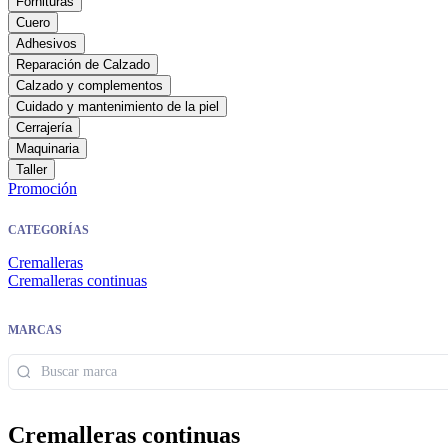
Fornituras
Cuero
Adhesivos
Reparación de Calzado
Calzado y complementos
Cuidado y mantenimiento de la piel
Cerrajería
Maquinaria
Taller
Promoción
CATEGORÍAS
Cremalleras
Cremalleras continuas
MARCAS
Cremalleras continuas