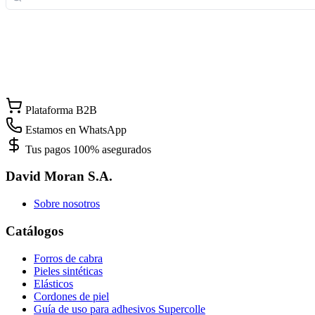
Plataforma B2B
Estamos en WhatsApp
Tus pagos 100% asegurados
David Moran S.A.
Sobre nosotros
Catálogos
Forros de cabra
Pieles sintéticas
Elásticos
Cordones de piel
Guía de uso para adhesivos Supercolle