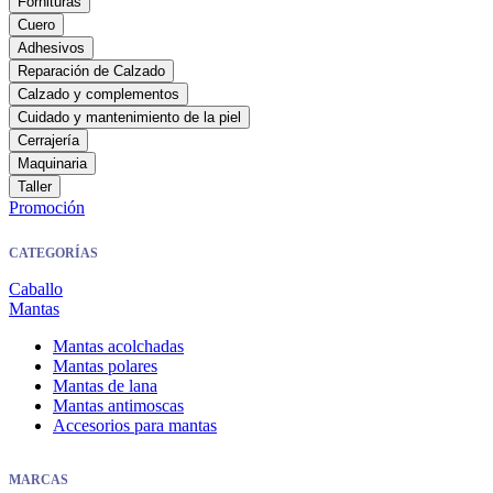
Fornituras
Cuero
Adhesivos
Reparación de Calzado
Calzado y complementos
Cuidado y mantenimiento de la piel
Cerrajería
Maquinaria
Taller
Promoción
CATEGORÍAS
Caballo
Mantas
Mantas acolchadas
Mantas polares
Mantas de lana
Mantas antimoscas
Accesorios para mantas
MARCAS