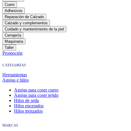
Cuero
Adhesivos
Reparación de Calzado
Calzado y complementos
Cuidado y mantenimiento de la piel
Cerrajería
Maquinaria
Taller
Promoción
CATEGORÍAS
Herramientas
Agujas e hilos
Agujas para coser cuero
Agujas para coser tejido
Hilos de seda
Hilos encerados
Hilos trenzados
MARCAS