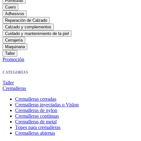
Fornituras
Cuero
Adhesivos
Reparación de Calzado
Calzado y complementos
Cuidado y mantenimiento de la piel
Cerrajería
Maquinaria
Taller
Promoción
CATEGORÍAS
Taller
Cremalleras
Cremalleras cerradas
Cremalleras inyectadas o Vislon
Cremalleras de nylon
Cremalleras continuas
Cremalleras de metal
Topes para cremalleras
Cremalleras abiertas