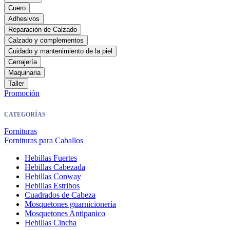
Cuero
Adhesivos
Reparación de Calzado
Calzado y complementos
Cuidado y mantenimiento de la piel
Cerrajería
Maquinaria
Taller
Promoción
CATEGORÍAS
Fornituras
Fornituras para Caballos
Hebillas Fuertes
Hebillas Cabezada
Hebillas Conway
Hebillas Estribos
Cuadrados de Cabeza
Mosquetones guarnicionería
Mosquetones Antipanico
Hebillas Cincha