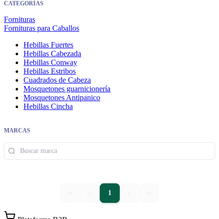
CATEGORÍAS
Fornituras
Fornituras para Caballos
Hebillas Fuertes
Hebillas Cabezada
Hebillas Conway
Hebillas Estribos
Cuadrados de Cabeza
Mosquetones guarnicionería
Mosquetones Antipanico
Hebillas Cincha
MARCAS
‹‹
‹
1
›
››