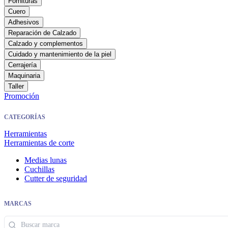
Fornituras
Cuero
Adhesivos
Reparación de Calzado
Calzado y complementos
Cuidado y mantenimiento de la piel
Cerrajería
Maquinaria
Taller
Promoción
CATEGORÍAS
Herramientas
Herramientas de corte
Medias lunas
Cuchillas
Cutter de seguridad
MARCAS